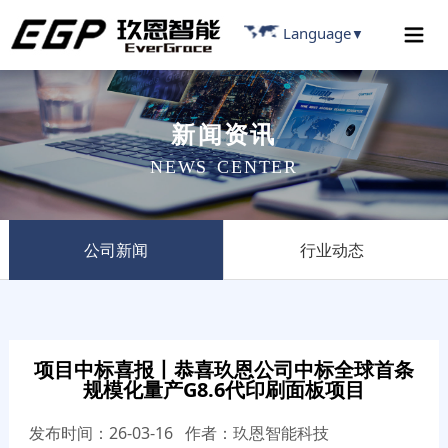
Language
▼
新
闻
资
讯
N
E
W
S
C
E
N
T
E
R
公司新闻
行业动态
项目中标喜报丨恭喜玖恩公司中标全球首条
规模化量产G8.6代印刷面板项目
发布时间：26-03-16 作者：玖恩智能科技