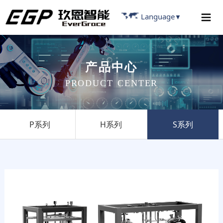
Language
▼
产
品
中
心
P
R
O
D
U
C
T
C
E
N
T
E
R
P系列
H系列
S系列