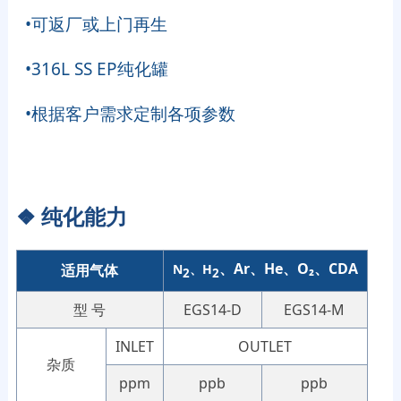
•可返厂或上门再生
•316L SS EP纯化罐
•根据客户需求定制各项参数
❖
纯化能力
、Ar、He、O₂、CDA
适用气体
N
、H
2
2
型 号
EGS14-D
EGS14-M
INLET
OUTLET
杂质
ppm
ppb
ppb