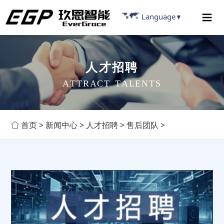
Language
▼
人
才
招
聘
A
T
T
R
A
C
T
T
A
L
E
N
T
S
首页
>
新闻中心
>
人才招聘
>
售后团队
>