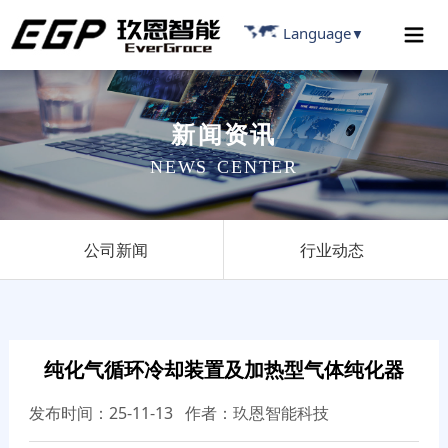
Language
▼
新
闻
资
讯
N
E
W
S
C
E
N
T
E
R
公司新闻
行业动态
纯化气循环冷却装置及加热型气体纯化器
发布时间：25-11-13 作者：玖恩智能科技