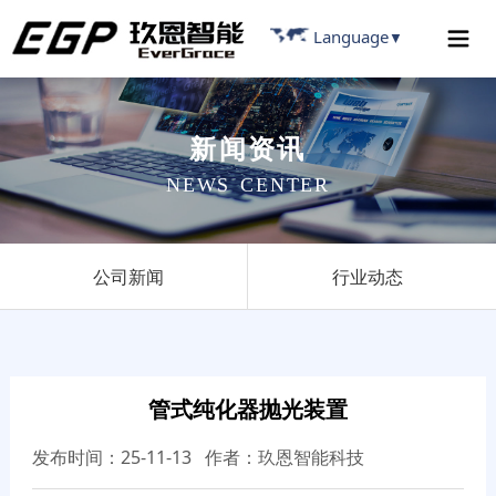
Language
▼
新
闻
资
讯
N
E
W
S
C
E
N
T
E
R
公司新闻
行业动态
管式纯化器抛光装置
发布时间：25-11-13 作者：玖恩智能科技