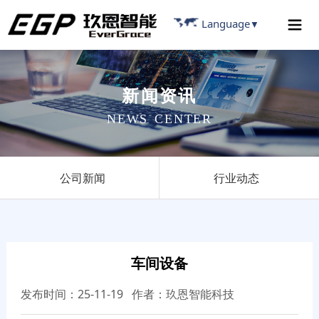
Language
▼
新
闻
资
讯
N
E
W
S
C
E
N
T
E
R
公司新闻
行业动态
车间设备
发布时间：25-11-19 作者：玖恩智能科技