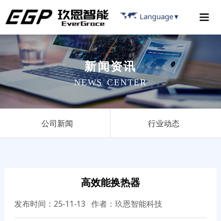
Language
▼
新
闻
资
讯
N
E
W
S
C
E
N
T
E
R
公司新闻
行业动态
高效能换热器
发布时间：25-11-13 作者：玖恩智能科技