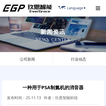
Language
▼
新
闻
资
讯
N
E
W
S
C
E
N
T
E
R
公司新闻
行业动态
一种用于PSA制氮机的消音器
发布时间：25-11-13 作者：玖恩智能科技