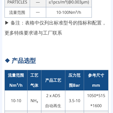
PARTICLES
—
≤1pcs/m³(@0.003μm)
流量范围
一
10-100Nm³/h
▶ 备注：表格中仅列出标准型号的指标和配置，
更多特殊要求请与工厂联系
❖
产品选型
流量范围
工艺
压力范
参考尺寸
产品工艺
Nm³/h
气体
围Bar
mm
2 x ADS
1050*515
10-10
NH₃
3.5-10
自动再生
*1600