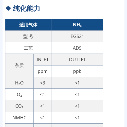
❖
纯化能力
适用气体
NH₃
型 号
EGS21
工艺
ADS
INLET
OUTLET
杂质
ppm
ppb
H₂O
<3
<1
O₂
<1
<1
CO₂
<1
<1
NMHC
<1
<1