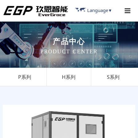
Language
▼
产
品
中
心
P
R
O
D
U
C
T
C
E
N
T
E
R
P系列
H系列
S系列